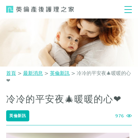
Jump
to
navigation
首頁
>
最新消息
>
英倫新訊
>
冷冷的平安夜🎄暖暖的心
❤️
您
在
冷冷的平安夜🎄暖暖的心❤️
Back
這
to
top
裡
英倫新訊
976