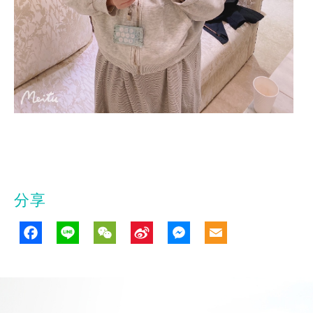
分享
Facebook
Line
WeChat
Sina
Messenge
Email
Weibo