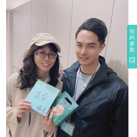
預
約
參
觀