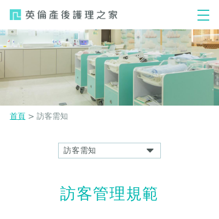
Jump
to
navigation
首頁
>
訪客需知
您
在
這
裡
Back
訪客管理規範
to
top