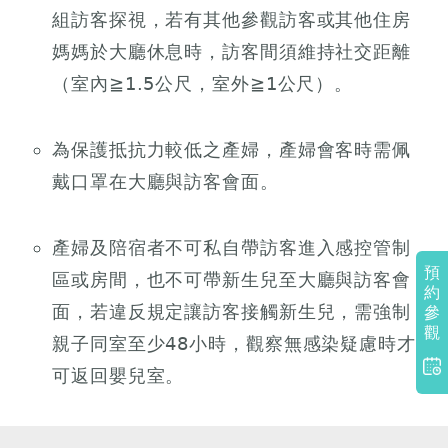
組訪客探視，若有其他參觀訪客或其他住房
媽媽於大廳休息時，訪客間須維持社交距離
（室內≧1.5公尺，室外≧1公尺）。
為保護抵抗力較低之產婦，產婦會客時需佩
戴口罩在大廳與訪客會面。
產婦及陪宿者不可私自帶訪客進入感控管制
預
區或房間，也不可帶新生兒至大廳與訪客會
約
面，若違反規定讓訪客接觸新生兒，需強制
參
觀
親子同室至少48小時，觀察無感染疑慮時才
可返回嬰兒室。