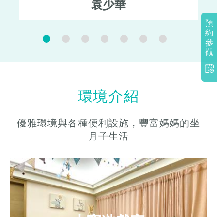
袁少華
預
約
參
觀
環境介紹
優雅環境與各種便利設施，豐富媽媽的坐
月子生活