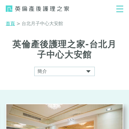
Jump
to
navigation
首頁
>
台北月子中心大安館
您
在
英倫產後護理之家-台北月
這
子中心大安館
裡
Back
to
top