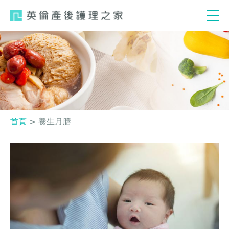
Jump
to
navigation
首頁
>
養生月膳
您
Back
to
在
top
這
裡