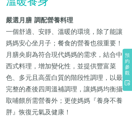
溫暖養身
嚴選月膳 調配營養料理
一個舒適、安靜、溫暖的環境，除了能讓
媽媽安心坐月子；餐食的營養也很重要！
月膳央廚為符合現代媽媽的需求，結合中
預
約
西式料理，增加變化性，並提供豐富菜
參
觀
色、多元且高蛋白質的階段性調理，以最
完整的產後四周溫補調理，讓媽媽均衡攝
取哺餵所需營養外；更使媽媽『養身不養
胖』恢復元氣及健康！