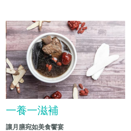
一養一滋補
讓月膳宛如美食饗宴