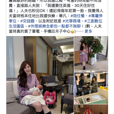
Nina
Chu
在
英
倫
產
後
護
理
之
家