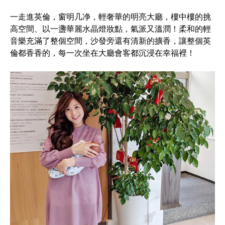
一走進英倫，窗明几净，輕奢華的明亮大廳，樓中樓的挑
高空間、以一盞華麗水晶燈妝點，氣派又溫潤！柔和的輕
音樂充滿了整個空間，沙發旁還有清新的擴香，讓整個英
倫都香香的，每一次坐在大廳會客都沉浸在幸福裡！
新
聞
主
播
朱
芳
君