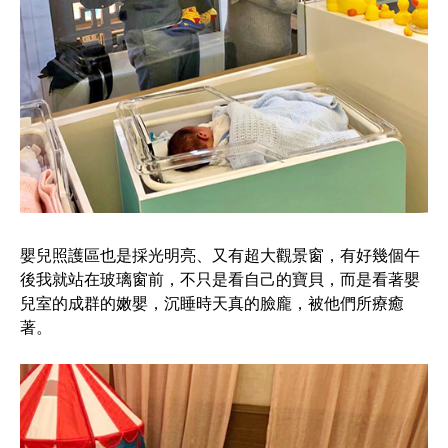
理
之
家
嬰
兒
照
護
嬰兒照護區也是採光明亮、又有超大觀景窗，有好幾個午
區
後我就站在玻璃窗前，不只是看自己的寶貝，而是看著嬰
兒室的成群的嫩嬰，沉睡時天真的臉龐，被他們所療癒
著。
英
倫