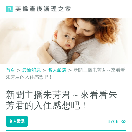
Jump
to
navigation
首頁
>
最新消息
>
名人嚴選
>
新聞主播朱芳君～來看看
朱芳君的入住感想吧！
您
在
新聞主播朱芳君～來看看朱
Back
這
to
芳君的入住感想吧！
top
裡
名人嚴選
3706