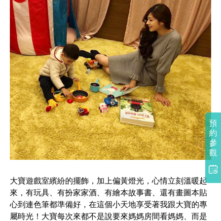
產
後
護
理
之
家
#
預
約
大
參
觀
寶
遊
大寶遊戲室繽紛的擺飾，加上偏黃燈光，心情立刻溫暖起
戲
來，有玩具、有扮家家酒、有繪本故事書、還有畫圖本貼
心到連色筆都準備好，在這個小天地享受著我跟大寶的專
室
屬時光！大寶每次來都不是說要來媽媽房間看媽媽、而是