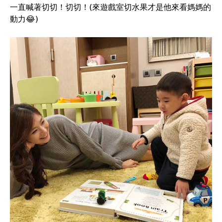
一直喊著切切！切切！(來遊戲室切水果才是他來看媽媽的
動力😂)
英
倫
產
後
護
理
之
家
#
大