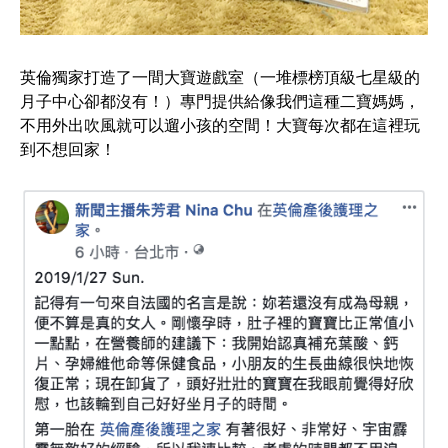
寶
遊
英倫獨家打造了一間大寶遊戲室（一堆標榜頂級七星級的
戲
月子中心卻都沒有！）專門提供給像我們這種二寶媽媽，
不用外出吹風就可以遛小孩的空間！大寶每次都在這裡玩
室
到不想回家！
新
聞
主
播
朱
芳
君