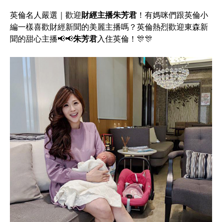
英倫名人嚴選｜歡迎
財經主播朱芳君
！有媽咪們跟英倫小
編一樣喜歡財經新聞的美麗主播嗎？英倫熱烈歡迎東森新
聞的甜心主播📢📢
朱芳君
入住英倫！🎊🎊
新
聞
主
播
朱
芳
君