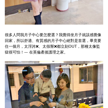
很多人問我月子中心要怎麼選？我覺得坐月子就該感覺像
回家，所以舒適、有質感的月子中心絕對是首選，畢竟要
住一個月，太浮誇❌、太假掰❌都立刻OUT，那種太像監
獄很可怕！— 在英倫產後護理之家。
英
倫
產
後
護