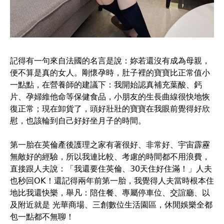
記得有一句來自法國的名言是說：妳若還沒有成為母親，
便不算是真的女人。剛懷孕時，肚子裡的寶寶比正常值小
一點點，在營養師的建議下：我開始認真補充葉酸、鈣
片、孕婦維他命等保健食品，小朋友的生長曲線很快地恢
復正常；現在卸貨了，頭好壯壯的寶寶在我眼前覺得好欣
慰，也該輪到自己好好坐月子的時間。
第一胎在英倫產後護理之家有著很好、非常好、宇宙霹靂
無敵好的經驗，所以我連比較、考慮的時間都不用浪費，
直接跟人夫說：「我還要住英倫、30天住好住滿！」人夫
也秒回OK！還記得兩年前第一胎，我覺得人夫當時根本住
地比我還快樂，舉凡：陪住餐、專屬停車位、交誼廳、以
及附近就是 光華商場、三創數位生活園區，休閒娛樂全都
包一點都不無聊！