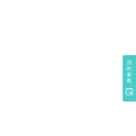
預
約
參
觀