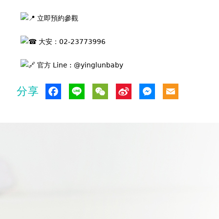
立即預約參觀
大安：02-23773996
官方 Line : @yinglunbaby
Facebook
Line
WeChat
Sina
Messen
Emai
分享
Weibo