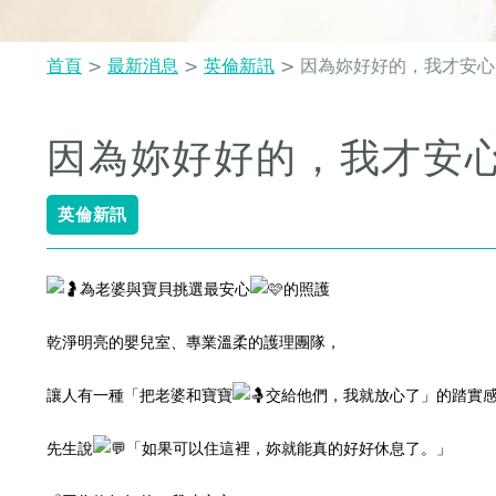
首頁
>
最新消息
>
英倫新訊
>
因為妳好好的，我才安心
您
在
因為妳好好的，我才安
Back
這
to
top
裡
英倫新訊
為老婆與寶貝挑選最安心
的照護
乾淨明亮的嬰兒室、專業溫柔的護理團隊，
讓人有一種「把老婆和寶寶
交給他們，我就放心了」的踏實
先生說
「如果可以住這裡，妳就能真的好好休息了。」