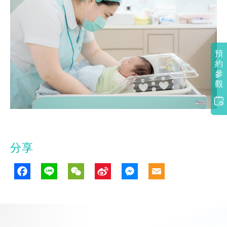
預
約
參
觀
分享
Facebook
Line
WeChat
Sina
Messenge
Email
Weibo