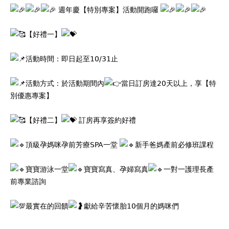
週年慶【特別專案】活動開跑囉
【好禮一】
活動時間：即日起至10/31止
活動方式：於活動期間內
當日訂房達20天以上，享【特
別優惠專案】
【好禮二】
訂房再享簽約好禮
頂級孕媽咪孕前芳療SPA一堂
新手爸媽產前必修班課程
寶寶游泳一堂
寶寶寫真、孕婦寫真
一對一護理長產
前專業諮詢
最實在的回饋
獻給辛苦懷胎10個月的媽咪們