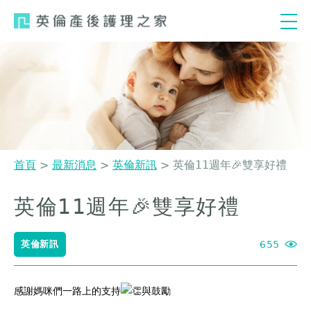
Jump
to
navigation
首頁
>
最新消息
>
英倫新訊
>
英倫11週年🎉雙享好禮
您
英倫11週年🎉雙享好禮
Back
在
to
這
top
英倫新訊
655
裡
感謝媽咪們一路上的支持
與鼓勵