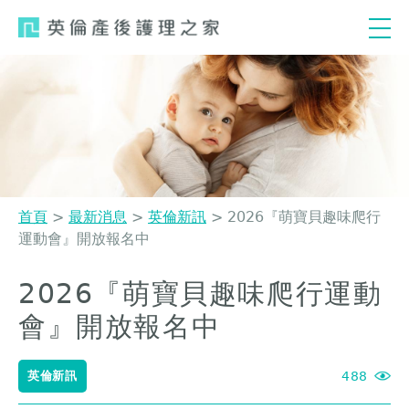
Jump
to
navigation
首頁
>
最新消息
>
英倫新訊
>
2026『萌寶貝趣味爬行
運動會』開放報名中
您
在
2026『萌寶貝趣味爬行運動
Back
這
to
會』開放報名中
top
裡
英倫新訊
488