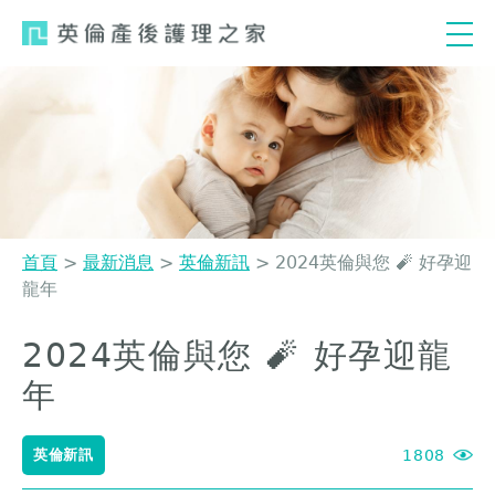
Jump
to
navigation
首頁
>
最新消息
>
英倫新訊
>
2024英倫與您 🧨 好孕迎
龍年
您
在
2024英倫與您 🧨 好孕迎龍
Back
這
to
年
top
裡
英倫新訊
1808