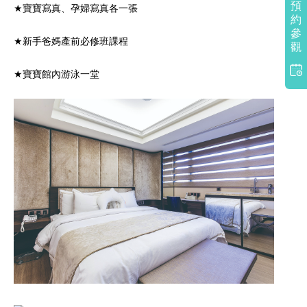
預
★寶寶寫真、孕婦寫真各一張
約
參
★新手爸媽產前必修班課程
觀
★寶寶館內游泳一堂