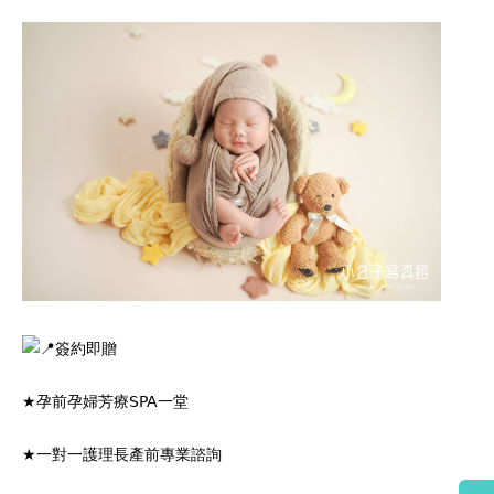
簽約即贈
★孕前孕婦芳療SPA一堂
★一對一護理長產前專業諮詢