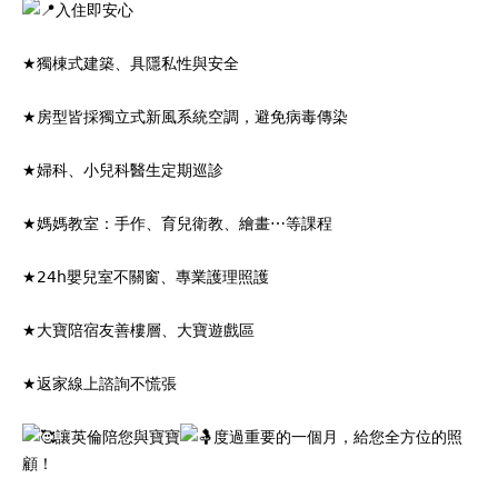
入住即安心
★獨棟式建築、具隱私性與安全
★房型皆採獨立式新風系統空調，避免病毒傳染
★婦科、小兒科醫生定期巡診
★媽媽教室：手作、育兒衛教、繪畫⋯等課程
★24h嬰兒室不關窗、專業護理照護
★大寶陪宿友善樓層、大寶遊戲區
★返家線上諮詢不慌張
讓英倫陪您與寶寶
度過重要的一個月，給您全方位的照
顧！