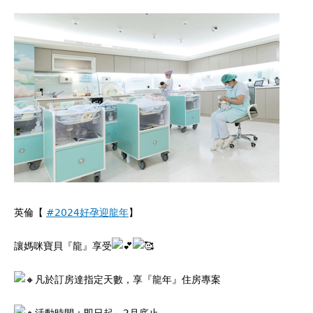
英倫【
#2024好孕迎龍年
】
讓媽咪寶貝『龍』享受
凡於訂房達指定天數，享『龍年』住房專案