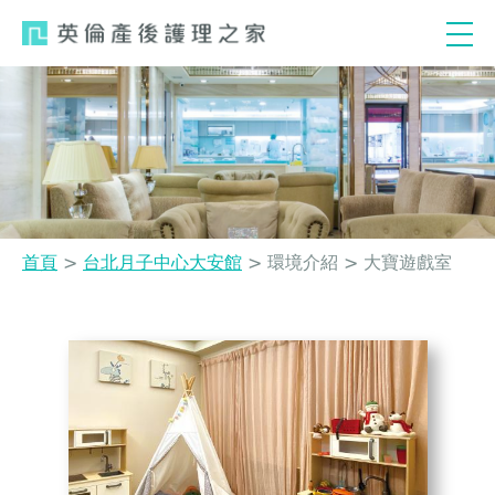
Jump
to
navigation
首頁
>
台北月子中心大安館
>
環境介紹
>
大寶遊戲室
您
Back
to
在
top
這
裡