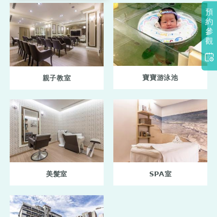
預
約
參
觀
寶寶游泳池
親子教室
美髮室
SPA室