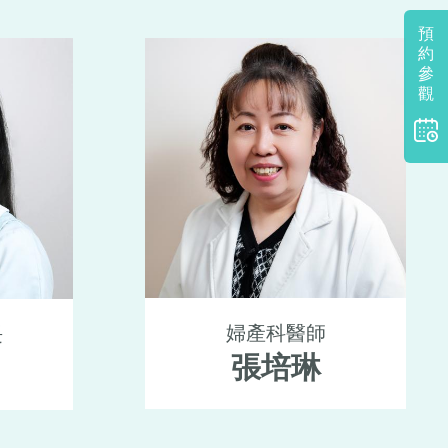
預
約
參
觀
婦產科醫師
長
張培琳