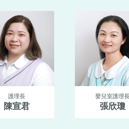
護理長
嬰兒室護理
陳宣君
張欣瓊