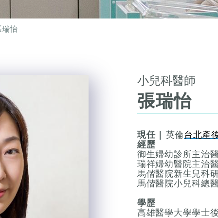
張瑞怡
小兒科醫師
張瑞怡
現任 |
英倫
台北產
經歷
御生婦幼診所主治
瑞祥婦幼醫院主治
馬偕醫院新生兒科
馬偕醫院小兒科總
學歷
高雄醫學大學學士