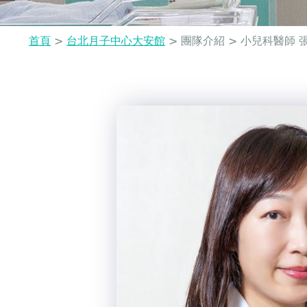
首頁
>
台北月子中心大安館
>
團隊介紹
>
小兒科醫師 
您
Back
to
在
top
這
裡