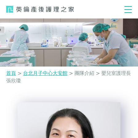
Jump
to
navigation
首頁
>
台北月子中心大安館
>
團隊介紹
>
嬰兒室護理長
張欣瓊
您
Back
在
to
這
top
裡