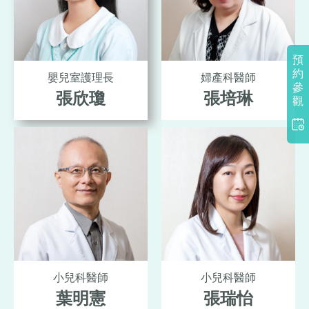
預
約
婦產科醫師
嬰兒室護理長
參
張培琳
張欣瓊
觀
小兒科醫師
小兒科醫師
葉明憲
張瑞怡