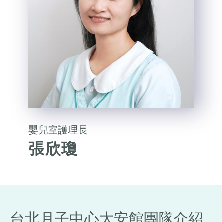
嬰兒室護理長
張欣瓊
台北月子中心大安館團隊介紹