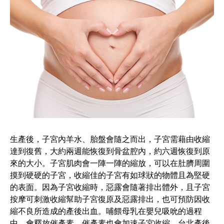
生產後，子宮內羊水、胎盤會隨之而出，子宮需藉由收縮
達到復舊，大約兩週能恢復到骨盆腔內，約六週恢復到原
來的大小。子宮肌肉會一陣一陣的縮放，可以在肚臍周圍
摸到硬硬的子宮，收縮佳的子宮有如球狀的物體且為堅硬
的表面。因為子宮收縮時，惡露會隨著排出體外，且子宮
按摩可刺激收縮幫助子宮復原及惡露排出，也可預防因收
縮不良所造成的產後出血。哺餵母乳在嬰兒吸吮的過程
中，會釋放催產素，催產素也會加速子宮收縮，台北產後