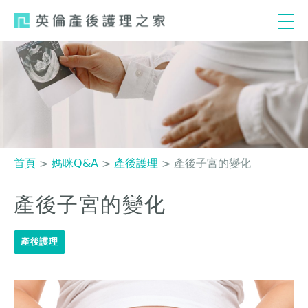
Jump
to
navigation
首頁
>
媽咪Q&A
>
產後護理
>
產後子宮的變化
您
產後子宮的變化
Back
在
to
這
top
產後護理
裡