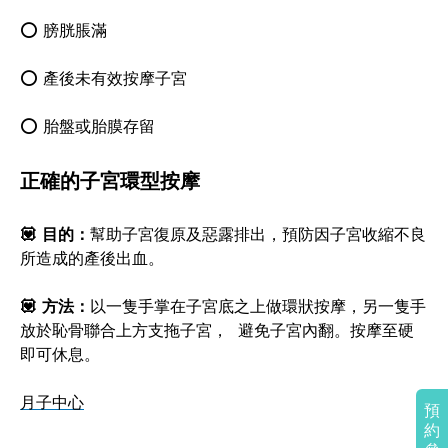
⭕ 膀胱脹滿
⭕ 產後未有效按摩子宮
⭕ 胎盤或胎膜存留
正確的子宮環型按摩
💟 目的：
幫助子宮復原及惡露排出，預防因子宮收縮不良
所造成的產後出血。
💟 方法：
以一隻手掌在子宮底之上做環狀按摩，另一隻手
放於恥骨聯合上方支拖子宮， 避免子宮內翻。按摩至硬
即可休息。
月子中心
預
約